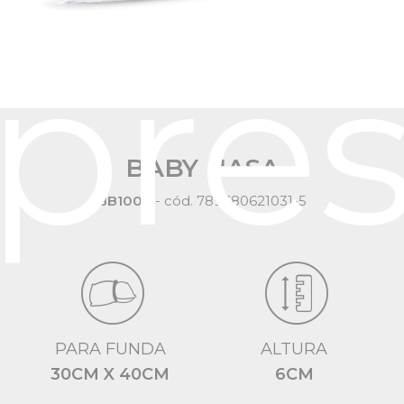
pre
BABY NASA
BB1002
- cód. 789680621031-5
PARA FUNDA
ALTURA
30CM X 40CM
6CM