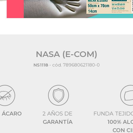
NASA (E-COM)
NS1118
- cód. 789680621180-0
I ÁCARO
2 AÑOS DE
FUNDA TEJID
GARANTÍA
100% A
CON C