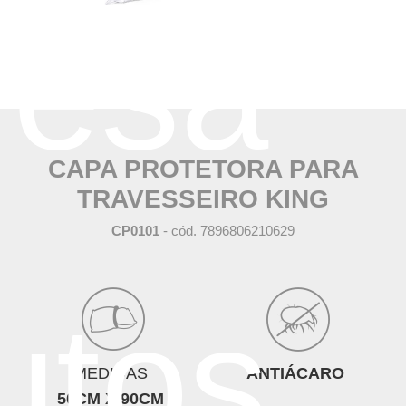
resa
CAPA PROTETORA PARA
TRAVESSEIRO KING
CP0101
- cód. 7896806210629
utos
MEDIDAS
ANTIÁCARO
50CM X 90CM