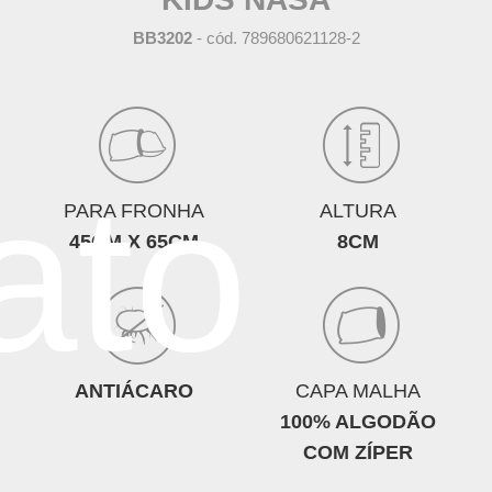
BB3202
- cód. 789680621128-2
ato
PARA FRONHA
ALTURA
45CM X 65CM
8CM
ANTIÁCARO
CAPA MALHA
100% ALGODÃO
COM ZÍPER