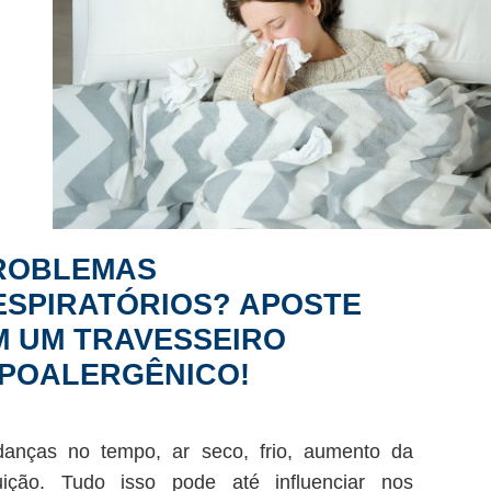
ROBLEMAS
ESPIRATÓRIOS? APOSTE
M UM TRAVESSEIRO
IPOALERGÊNICO!
anças no tempo, ar seco, frio, aumento da
uição. Tudo isso pode até influenciar nos