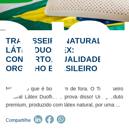
on
TRAVESSEIRO NATURAL
LÁTEX DUOFLEX:
CONFORTO, QUALIDADE E
ORGULHO BRASILEIRO
Nem tudo que é bom vem de fora. O Travesseiro
Natural Látex Duoflex é prova disso! Um produto
premium, produzido com látex natural, por uma ...
Compartilhe