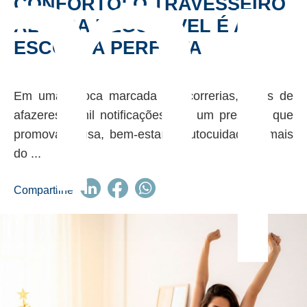
m
CONFORTO: O TRAVESSEIRO
ALTURA REGULÁVEL É A
ESCOLHA PERFEITA
Em uma época marcada por correrias, listas de
afazeres e mil notificações, dar um presente que
promova pausa, bem-estar e autocuidado é mais
do ...
Compartilhe